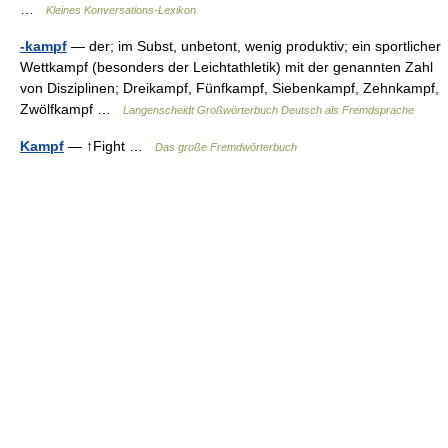
…
Kleines Konversations-Lexikon
-kampf
— der; im Subst, unbetont, wenig produktiv; ein sportlicher
Wettkampf (besonders der Leichtathletik) mit der genannten Zahl
von Disziplinen; Dreikampf, Fünfkampf, Siebenkampf, Zehnkampf,
Zwölfkampf …
Langenscheidt Großwörterbuch Deutsch als Fremdsprache
Kampf
— ↑Fight …
Das große Fremdwörterbuch