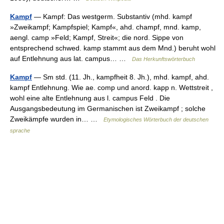
Kampf
— Kampf: Das westgerm. Substantiv (mhd. kampf
»Zweikampf; Kampfspiel; Kampf«, ahd. champf, mnd. kamp,
aengl. camp »Feld; Kampf, Streit«; die nord. Sippe von
entsprechend schwed. kamp stammt aus dem Mnd.) beruht wohl
auf Entlehnung aus lat. campus… …
Das Herkunftswörterbuch
Kampf
— Sm std. (11. Jh., kampfheit 8. Jh.), mhd. kampf, ahd.
kampf Entlehnung. Wie ae. comp und anord. kapp n. Wettstreit ,
wohl eine alte Entlehnung aus l. campus Feld . Die
Ausgangsbedeutung im Germanischen ist Zweikampf ; solche
Zweikämpfe wurden in… …
Etymologisches Wörterbuch der deutschen
sprache