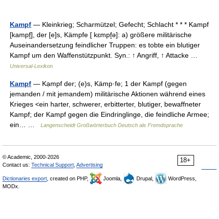
Kampf
— Kleinkrieg; Scharmützel; Gefecht; Schlacht * * * Kampf
[kampf̮], der [e]s, Kämpfe [ kɛmpf̮ə]: a) größere militärische
Auseinandersetzung feindlicher Truppen: es tobte ein blutiger
Kampf um den Waffenstützpunkt. Syn.: ↑ Angriff, ↑ Attacke …
Universal-Lexikon
Kampf
— Kạmpf der; (e)s, Kämp·fe; 1 der Kampf (gegen
jemanden / mit jemandem) militärische Aktionen während eines
Krieges <ein harter, schwerer, erbitterter, blutiger, bewaffneter
Kampf; der Kampf gegen die Eindringlinge, die feindliche Armee;
ein… …
Langenscheidt Großwörterbuch Deutsch als Fremdsprache
© Academic, 2000-2026
18+
Contact us:
Technical Support
,
Advertising
Dictionaries export
, created on PHP,
Joomla,
Drupal,
WordPress,
MODx.